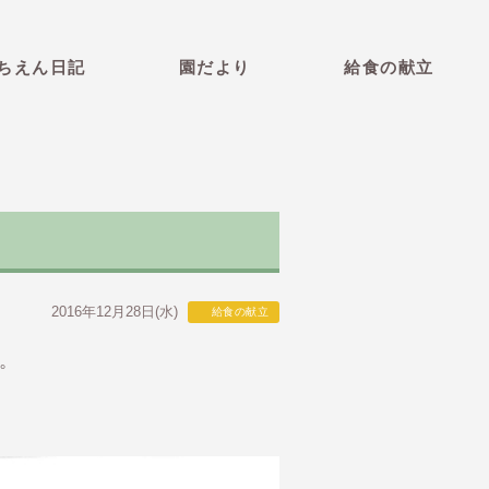
育園 青森県弘前市 社会福祉法
ちえん日記
園だより
給食の献立
2016年12月28日(水)
給食の献立
い。