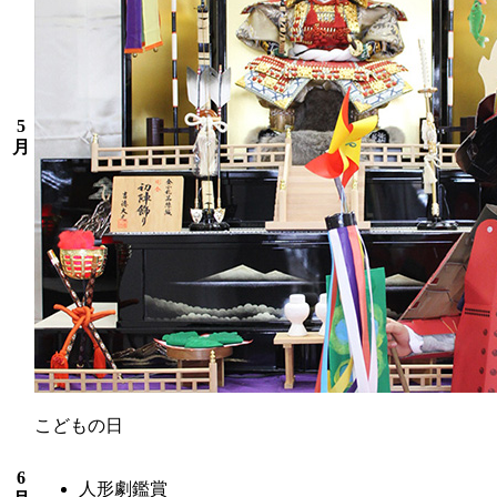
5
月
こどもの日
6
人形劇鑑賞