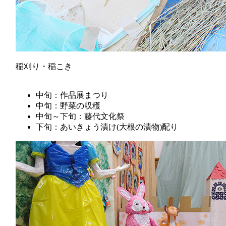
稲刈り・稲こき
中旬：作品展まつり
中旬：野菜の収穫
中旬～下旬：藤代文化祭
下旬：あいきょう漬け(大根の漬物)配り