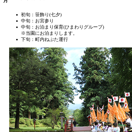
月
初旬：笹飾り(七夕)
中旬：お宮参り
中旬：お泊まり保育(ひまわりグループ)
※当園にお泊まりします。
下旬：町内ねぷた運行