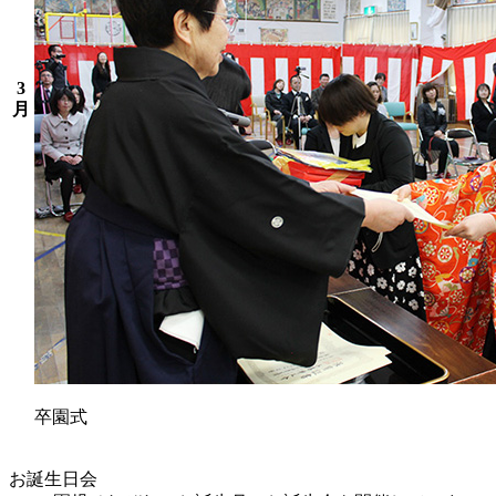
3
月
卒園式
お誕生日会