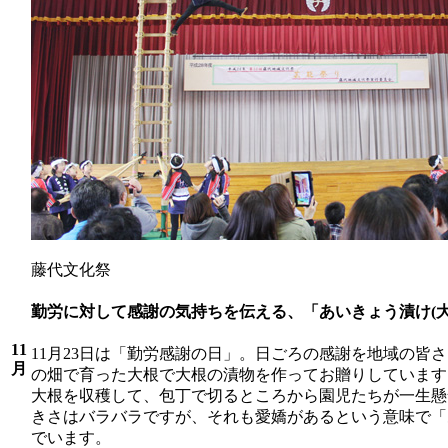
藤代文化祭
勤労に対して感謝の気持ちを伝える、「
あいきょう漬け(
11
11月23日は「勤労感謝の日」。日ごろの感謝を地域の皆
月
の畑で育った大根で大根の漬物を作ってお贈りしています
大根を収穫して、包丁で切るところから園児たちが一生懸
きさはバラバラですが、それも愛嬌があるという意味で「
でいます。