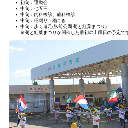
初旬：運動会
中旬：七五三
中旬：内科検診、歯科検診
中旬：稲刈り・稲こき
中旬：歩く遠足(弘前公園 菊と紅葉まつり)
※菊と紅葉まつりが開催した最初の土曜日の予定で