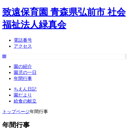
致遠保育園 青森県弘前市 社会
福祉法人緑真会
電話番号
アクセス
園の紹介
園児の一日
年間行事
ちえん日記
園だより
給食の献立
トップページ
年間行事
年間行事