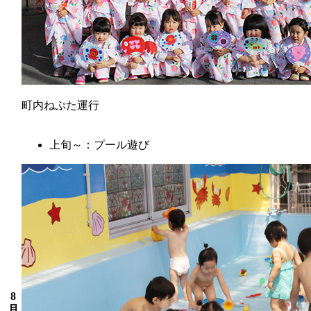
町内ねぷた運行
上旬～：プール遊び
8
月