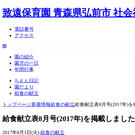
致遠保育園 青森県弘前市 社
電話番号
アクセス
園の紹介
園児の一日
年間行事
ちえん日記
園だより
給食の献立
トップページ
新着情報
給食の献立
給食献立表8月号(2017年)
給食献立表8月号(2017年)を掲載しまし
2017年8月1日(火)
給食の献立