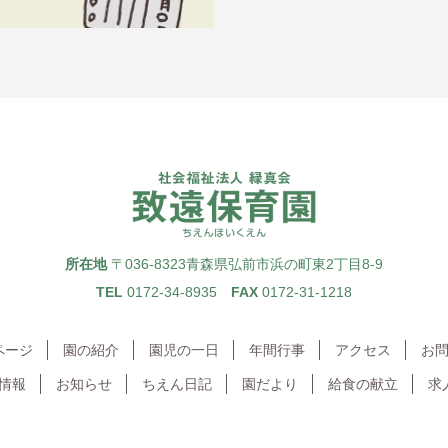
所在地
〒036-8323
青森県弘前市浜の町東2丁目8-9
TEL
0172-34-8935
FAX
0172-31-1218
ページ
園の紹介
園児の一日
年間行事
アクセス
お
情報
お知らせ
ちえん日記
園だより
給食の献立
求