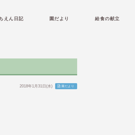
育園 青森県弘前市 社会福祉法
ちえん日記
園だより
給食の献立
2018年1月31日(水)
園だより