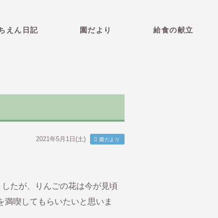
育園 青森県弘前市 社会福祉法
ちえん日記
園だより
給食の献立
2021年5月1日(土)
園だより
ましたが、りんごの花は今が見頃
を満喫してもらいたいと思いま