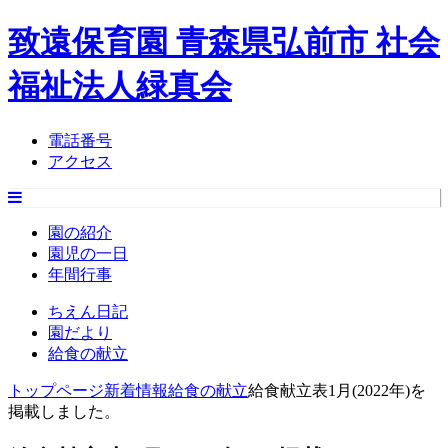
致遠保育園 青森県弘前市 社会
福祉法人緑真会
電話番号
アクセス
園の紹介
園児の一日
年間行事
ちえん日記
園だより
給食の献立
トップページ
新着情報
給食の献立
給食献立表1月(2022年)を
掲載しました。