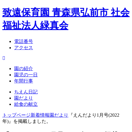
致遠保育園 青森県弘前市 社会
福祉法人緑真会
電話番号
アクセス
園の紹介
園児の一日
年間行事
ちえん日記
園だより
給食の献立
トップページ
新着情報
園だより
『えんだより1月号(2022
年)』を掲載しました。