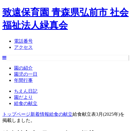
致遠保育園 青森県弘前市 社会
福祉法人緑真会
電話番号
アクセス
園の紹介
園児の一日
年間行事
ちえん日記
園だより
給食の献立
トップページ
新着情報
給食の献立
給食献立表3月(2025年)を
掲載しました。