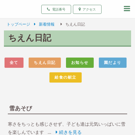
致遠保育園 青森県弘前
電話番号
アクセス
トップページ
新着情報
ちえん日記
ちえん日記
全て
ちえん日記
お知らせ
園だより
給食の献立
雪あそび
寒さをちっとも感じさせず、子ども達は元気いっぱいに雪
を楽しんでいます ...
続きを見る