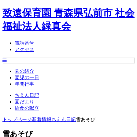
致遠保育園 青森県弘前市 社会
福祉法人緑真会
電話番号
アクセス
園の紹介
園児の一日
年間行事
ちえん日記
園だより
給食の献立
トップページ
新着情報
ちえん日記
雪あそび
雪あそび