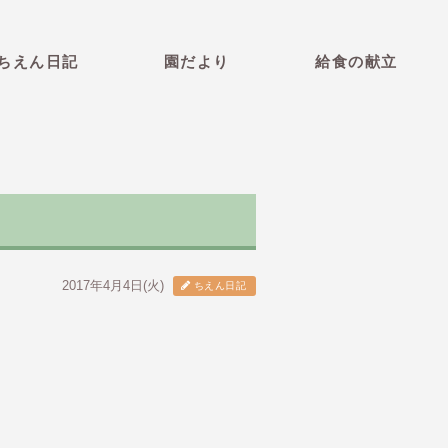
育園 青森県弘前市 社会福祉法
ちえん日記
園だより
給食の献立
2017年4月4日(火)
ちえん日記