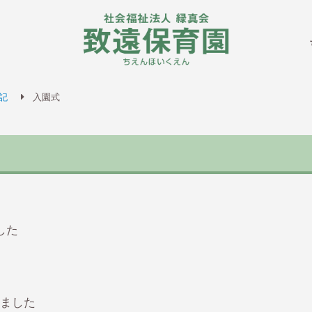
致遠保
記
入園式
した
いました