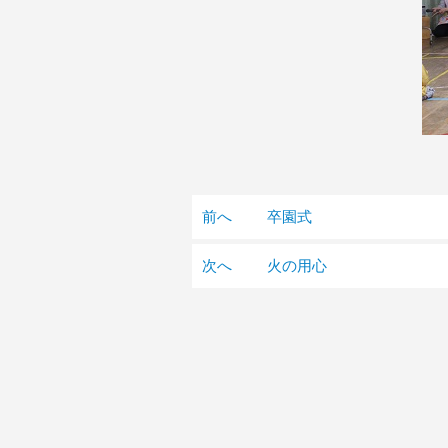
前へ
卒園式
次へ
火の用心