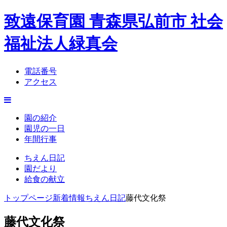
致遠保育園 青森県弘前市 社会
福祉法人緑真会
電話番号
アクセス
園の紹介
園児の一日
年間行事
ちえん日記
園だより
給食の献立
トップページ
新着情報
ちえん日記
藤代文化祭
藤代文化祭