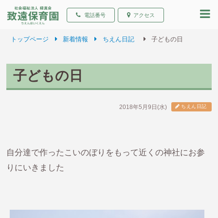
致遠保育園 青森県弘前
電話番号
アクセス
トップページ
新着情報
ちえん日記
子どもの日
子どもの日
2018年5月9日(水)
ちえん日記
自分達で作ったこいのぼりをもって近くの神社にお参
りにいきました