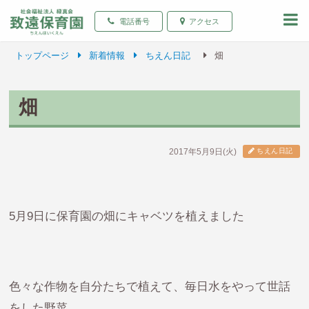
致遠保育園 青森県弘前
電話番号
アクセス
トップページ
新着情報
ちえん日記
畑
畑
2017年5月9日(火)
ちえん日記
5月9日に保育園の畑にキャベツを植えました
色々な作物を自分たちで植えて、毎日水をやって世話
をした野菜