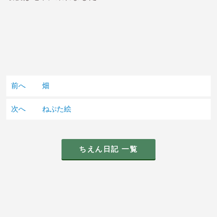
前へ
畑
次へ
ねぷた絵
ちえん日記 一覧