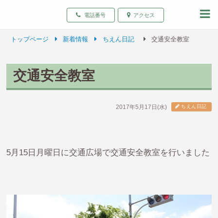
致遠保育園 青森県弘前
電話番号
アクセス
トップページ
新着情報
ちえん日記
交通安全教室
交通安全教室
2017年5月17日(水)
ちえん日記
5月15日月曜日に交通広場で交通安全教室を行いました