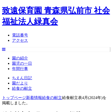
致遠保育園 青森県弘前市 社会
福祉法人緑真会
電話番号
アクセス
園の紹介
園児の一日
年間行事
ちえん日記
園だより
給食の献立
トップページ
新着情報
給食の献立
給食献立表4月(2024年)を
掲載しました。