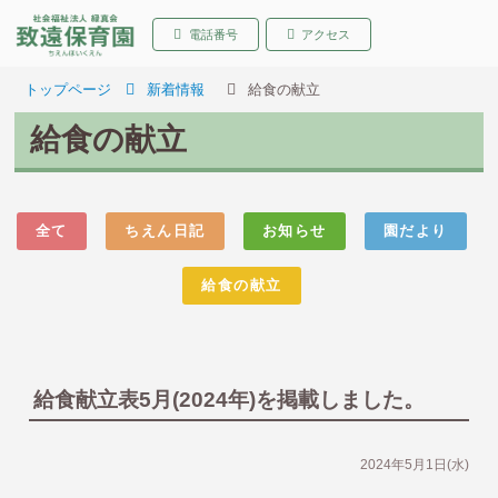
致遠保育園 青森県弘前
電話番号
アクセス
トップページ
新着情報
給食の献立
給食の献立
全て
ちえん日記
お知らせ
園だより
給食の献立
給食献立表5月(2024年)を掲載しました。
2024年5月1日(水)